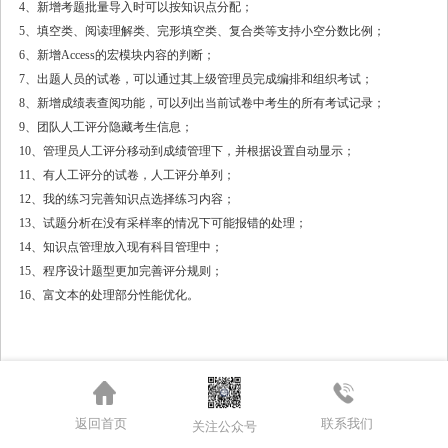
4、新增考题批量导入时可以按知识点分配；
5、填空类、阅读理解类、完形填空类、复合类等支持小空分数比例；
6、新增Access的宏模块内容的判断；
7、出题人员的试卷，可以通过其上级管理员完成编排和组织考试；
8、新增成绩表查阅功能，可以列出当前试卷中考生的所有考试记录；
9、团队人工评分隐藏考生信息；
10、管理员人工评分移动到成绩管理下，并根据设置自动显示；
11、有人工评分的试卷，人工评分单列；
12、我的练习完善知识点选择练习内容；
13、试题分析在没有采样率的情况下可能报错的处理；
14、知识点管理放入现有科目管理中；
15、程序设计题型更加完善评分规则；
16、富文本的处理部分性能优化。
返回首页
联系我们
关注公众号